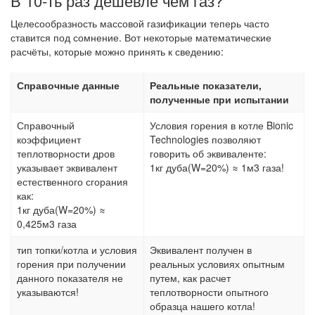
В 10-ть раз дешевле чем газ?
Целесообразность массовой газификации теперь часто
ставится под сомнение. Вот некоторые математические
расчёты, которые можно принять к сведению:
Справочные данные
Реальные показатели,
полученные при испытании
Справочный
Условия горения в котле Bionic
коэффициент
Technologies позволяют
теплотворности дров
говорить об эквиваленте:
указывает эквивалент
1кг дуба(W=20%) ≈ 1м3 газа!
естественного сгорания
как:
1кг дуба(W=20%) ≈
0,425м3 газа
тип топки/котла и условия
Эквивалент получен в
горения при получении
реальных условиях опытным
данного показателя не
путем, как расчет
указываются!
теплотворности опытного
образца нашего котла!