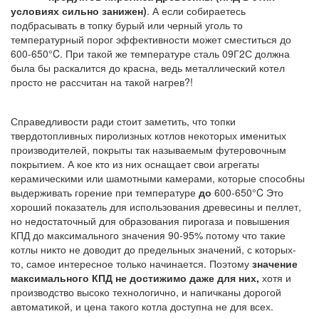
условиях сильно занижен)
. А если собираетесь
подбрасывать в топку бурый или черный уголь то
температурный порог эффективности может сместиться до
600-650°C. При такой же температуре сталь 09Г2С должна
была бы раскалится до красна, ведь металлический котел
просто не рассчитан на такой нагрев?!
Справедливости ради стоит заметить, что топки
твердотопливных пиролизных котлов некоторых именитых
производителей, покрыты так называемым футеровочным
покрытием. А кое кто из них оснащает свои агрегаты
керамическими или шамотными камерами, которые способны
выдерживать горение при температуре
до
600-650°C Это
хороший показатель для использования древесины и пеллет,
но недостаточный для образования пирогаза и повышения
КПД до максимального значения 90-95% потому что такие
котлы никто не доводит до предельных значений, с которых-
то, самое интересное только начинается. Поэтому
значение
максимального КПД не достижимо даже для них,
хотя и
производство высоко технологично, и напичканы дорогой
автоматикой, и цена такого котла доступна не для всех.