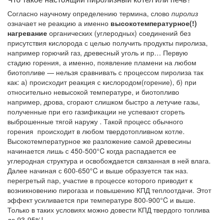
Согласно научному определению термина, слово
пиролиз
означает не реакцию а именно
высокотемпературное(!)
нагревание
органических (углеродных) соединений без
присутствия кислорода с целью получить продукты пиролиза,
например горючий газ, древесный уголь и пр… Первую
стадию горения, а именно, появление пламени на любом
биотопливе — нельзя сравнивать с процессом пиролиза так
как: а) происходит реакция с кислородом(горение), б) при
относительно невысокой температуре, и биотопливо
например, дрова, сгорают слишком быстро а летучие газы,
полученные при его газификации не успевают сгореть
выброшенные тягой наружу . Такой процесс обычного
горения происходит в любом твердотопливном котле.
Высокотемпературное же разложение самой древесины
начинается лишь с 450-500°C когда распадается ее
углеродная структура и освобождается связанная в ней влага.
Далее начиная с 600-650°C и выше образуется так наз.
перегретый пар, участие в процессе которого приводит к
возникновению пирогаза и повышению КПД теплоотдачи. Этот
эффект усиливается при температуре 800-900°C и выше.
Только в таких условиях можно довести КПД твердого топлива
до 93-95%!