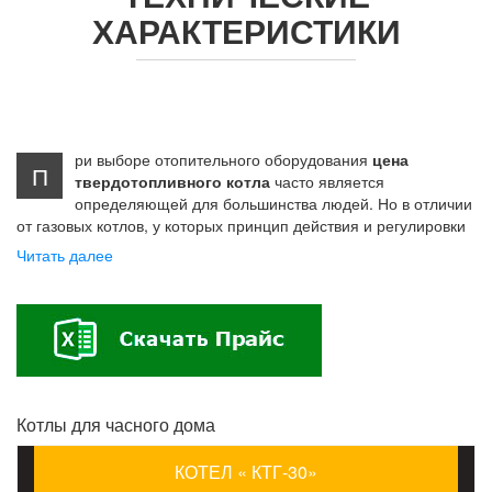
ХАРАКТЕРИСТИКИ
ри выборе отопительного оборудования
цена
П
твердотопливного котла
часто является
определяющей для большинства людей. Но в отличии
от газовых котлов, у которых принцип действия и регулировки
автоматики приблизительно одинаковы, и мы выбираем их
Читать далее
соответственно номинальной мощности и бренда
производителя по которому судим о надежности и
долговечности агрегатов, то с твердотопливными котлами
далеко не все так просто…
За дешёвой ценой обычно скрывается дешёвое
качество…
Котлы для часного дома
КОТЕЛ « КТГ-30»
Типов твердотопливных котлов на много больше чем газовых