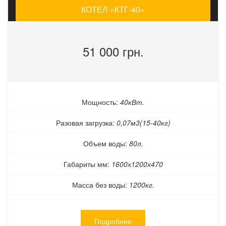
некоторые производители
КОТЕЛ «КТГ-40»
предусматривают
расширение
функциональности своего
оборудования
51 000 грн.
дополнительными модулями,
а некоторые продают только
готовые модели под
определенные задачи.
Возможно, что по началу твердотопливный котел, цена
Мощность:
40кВт.
которого кажется слишком высокой, позволит сэкономить
средства которые вы ежегодно тратите на покупку топлива и
Разовая загрузка:
0,07м3(15-40кг)
окупит себя, в то время как более дешевый, будет
расходовать топливо в больших объемах. Иногда дешевые
Объем воды:
80л.
котлы на твердом топливе служат весьма непродолжительное
время и прогорают, поскольку в конструкции металлического
Габариты мм:
1600х1200х470
котла часто не предусмотрена замена изношенной его части,
и котел приходится менять полностью.
Масса без воды:
1200кг.
Также для непрерывности производственного или
сельскохозяйственного процесса, например, сушки древесины
Подробнее
или зерна, необходимо обеспечить долговременную