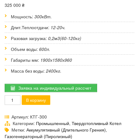
325 000
₴
Мощность:
300кВт.
Длит.Теплоотдачи:
12-20ч.
Разовая загрузка:
0,2м3(60-120кг)
Объем воды:
600л.
Габариты мм:
1900х1580х960
Масса без воды:
2400кг.
Заявка на индивидуальный рассчет
Количество
В корзину
товара
«КТГ-300»
Энергоустановка
Артикул:
КТГ-300
Категории:
Промышленный
,
Твердотопливный Котел
Метки:
Аккумулятивный (длительного Грения)
,
Газогенераторный (пиролизный)