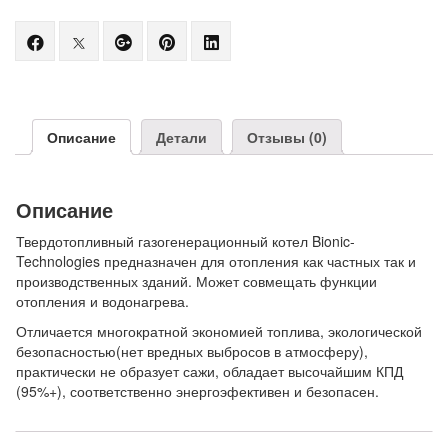
Share
Post
Share
Pin
Share
"«КТГ-300»
status
"«КТГ-300»
"«КТГ-300»
"«КТГ-300»
Энергоустановка"
"«КТГ-300»
Энергоустановка"
Энергоустановка"
Энергоустановка"
on
Энергоустановка"
on
on
on
Facebook
on
Google
Pinterest
LinkedIn
Описание
Детали
Отзывы (0)
Twitter
Plus
Описание
Твердотопливный газогенерационный котел Bionic-
Technologies предназначен для отопления как частных так и
производственных зданий. Может совмещать функции
отопления и водонагрева.
Отличается многократной экономией топлива, экологической
безопасностью(нет вредных выбросов в атмосферу),
практически не образует сажи, обладает высочайшим КПД
(95%+), соответственно энергоэфективен и безопасен.